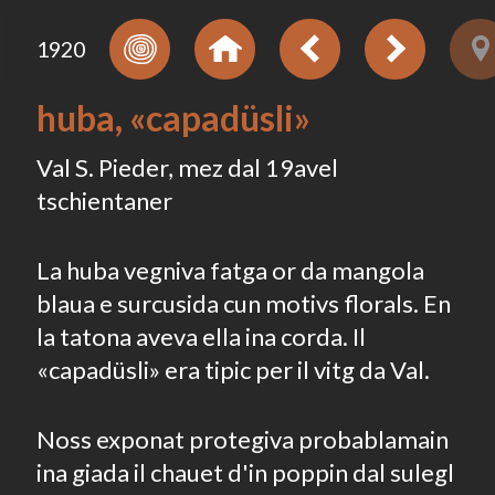
1920
huba, «capadüsli»
Val S. Pieder, mez dal 19avel
tschientaner
La huba vegniva fatga or da mangola
blaua e surcusida cun motivs florals. En
la tatona aveva ella ina corda. Il
«capadüsli» era tipic per il vitg da Val.
Noss exponat protegiva probablamain
ina giada il chauet d'in poppin dal sulegl