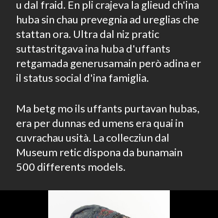
u dal fraid. En pli crajeva la glieud ch'ina
huba sin chau prevegnia ad ureglias che
stattan ora. Ultra dal niz pratic
suttastritgava ina huba d'uffants
retgamada generusamain però adina er
il status social d'ina famiglia.
Ma betg mo ils uffants purtavan hubas,
era per dunnas ed umens era quai in
cuvrachau usità. La collecziun dal
Museum retic dispona da bunamain
500 differents models.