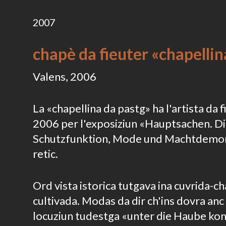
2007
chapè da fieuter «chapellin
Valens, 2006
La «chapellina da pastg» ha l'artista da f
2006 per l'exposiziun «Hauptsachen. 
Schutzfunktion, Mode und Machtdemon
retic.
Ord vista istorica tutgava ina cuvrida-c
cultivada. Modas da dir ch'ins dovra anc
locuziun tudestga «unter die Haube komm