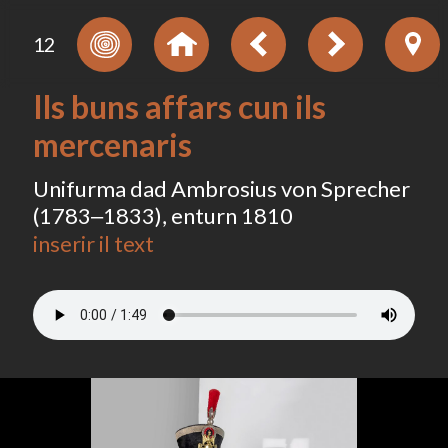
12
Ils buns affars cun ils
mercenaris
Unifurma dad Ambrosius von Sprecher
(1783‒1833), enturn 1810
inserir il text