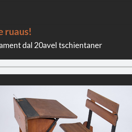
 e ruaus!
zament dal 20avel tschientaner