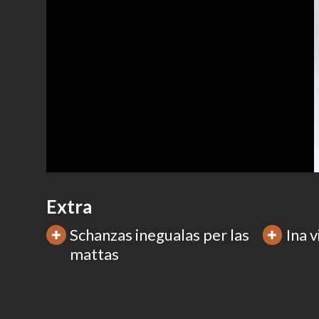
Extra
Schanzas inegualas per las
Ina v
mattas