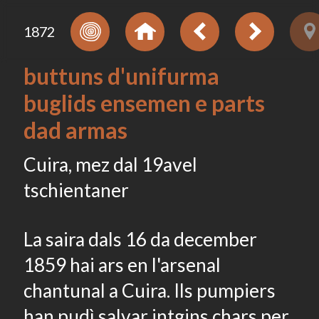
1872
buttuns d'unifurma
buglids ensemen e parts
dad armas
Cuira, mez dal 19avel
tschientaner
La saira dals 16 da december
1859 hai ars en l'arsenal
chantunal a Cuira. Ils pumpiers
han pudì salvar intgins chars per