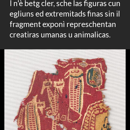
I n'è betg cler, sche las figuras cun
egliuns ed extremitads finas sin il
fragment exponì represchentan
creatiras umanas u animalicas.