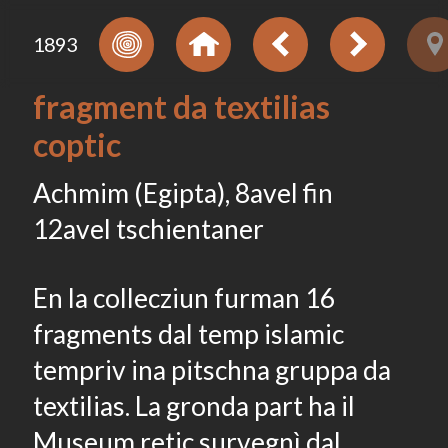
1893
fragment da textilias
coptic
Achmim (Egipta), 8avel fin
12avel tschientaner
En la collecziun furman 16
fragments dal temp islamic
tempriv ina pitschna gruppa da
textilias. La gronda part ha il
Museum retic survegnì dal