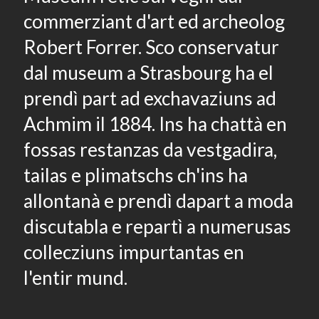
commerziant d'art ed archeolog
Robert Forrer. Sco conservatur
dal museum a Strasbourg ha el
prendì part ad exchavaziuns ad
Achmim il 1884. Ins ha chattà en
fossas restanzas da vestgadira,
tailas e plimatschs ch'ins ha
allontanà e prendì dapart a moda
discutabla e repartì a numerusas
collecziuns impurtantas en
l'entir mund.