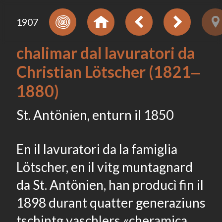
1907
chalimar dal lavuratori da
Christian Lötscher (1821‒
1880)
St. Antönien, enturn il 1850
En il lavuratori da la famiglia
Lötscher, en il vitg muntagnard
da St. Antönien, han producì fin il
1898 durant quatter generaziuns
tschintg vaschlers «cheramica