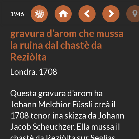
1946
gravura d'arom che mussa
la ruina dal chastè da
Reziòlta
Londra, 1708
Questa gravura d'arom ha
Johann Melchior Füssli creà il
1708 tenor ina skizza da Johann
Jacob Scheuchzer. Ella mussa il
chastè da Reziòlta sur Seglias