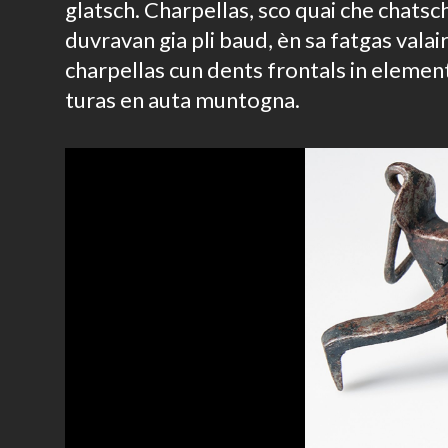
glatsch. Charpellas, sco quai che chatsc
duvravan gia pli baud, èn sa fatgas vala
charpellas cun dents frontals in element
turas en auta muntogna.