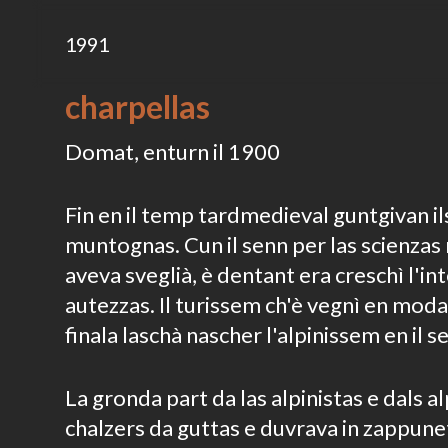
1991
charpellas
Domat, enturn il 1900
Fin en il temp tardmedieval guntgivan il
muntognas. Cun il senn per las scienzas 
aveva sveglià, è dentant era creschì l'in
autezzas. Il turissem ch'è vegnì en moda 
finala laschà nascher l'alpinissem en il 
La gronda part da las alpinistas e dals al
chalzers da guttas e duvrava in zappunet