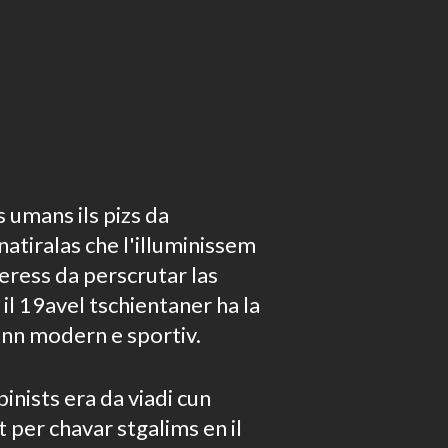
s umans ils pizs da
natiralas che l'illuminissem
teress da perscrutar las
il 19avel tschientaner ha la
senn modern e sportiv.
pinists era da viadi cun
 per chavar stgalims en il