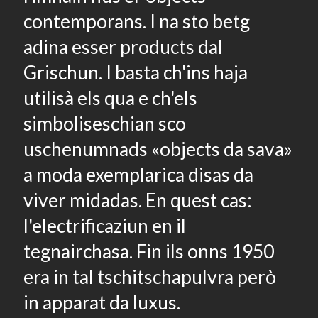
contemporans. I na sto betg
adina esser products dal
Grischun. I basta ch'ins haja
utilisà els qua e ch'els
simboliseschian sco
uschenumnads «objects da sava»
a moda exemplarica disas da
viver midadas. En quest cas:
l'electrificaziun en il
tegnairchasa. Fin ils onns 1950
era in tal tschitschapulvra però
in apparat da luxus.