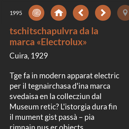
1995
tschitschapulvra da la
marca «Electrolux»
Cuira, 1929
Tge fa in modern apparat electric
per il tegnairchasa d'ina marca
svedaisa en la collecziun dal
Museum retic? L'istorgia dura fin
il mument gist passà – pia
rimnain nus er objects