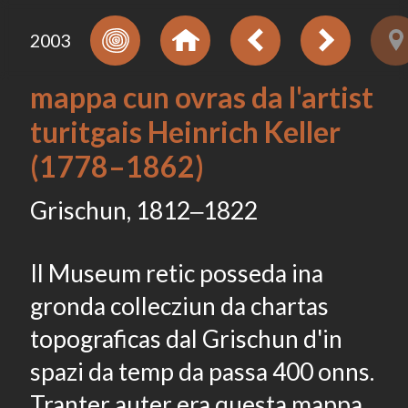
2003
mappa cun ovras da l'artist
turitgais Heinrich Keller
(1778–1862)
Grischun, 1812‒1822
Il Museum retic posseda ina
gronda collecziun da chartas
topograficas dal Grischun d'in
spazi da temp da passa 400 onns.
Tranter auter era questa mappa