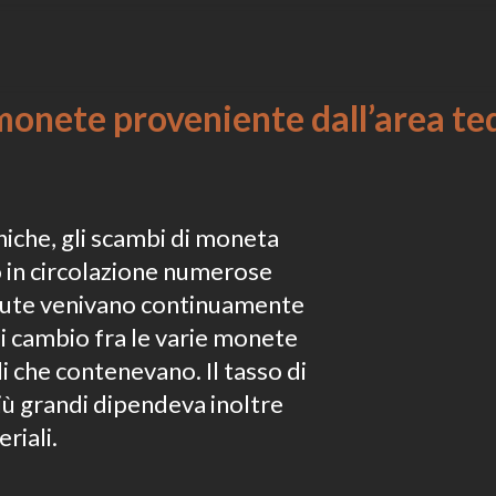
 monete proveniente dall’area t
iche, gli scambi di moneta
o in circolazione numerose
valute venivano continuamente
di cambio fra le varie monete
i che contenevano. Il tasso di
iù grandi dipendeva inoltre
riali.