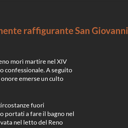
ilmente raffigurante San Giova
no morì martire nel XIV
to confessionale. A seguito
uo onore emerse un culto
circostanze fuori
o portati a fare il bagno nel
ata nel letto del Reno