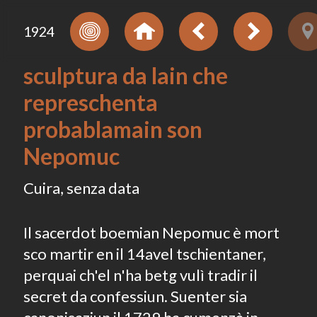
1924
sculptura da lain che
represchenta
probablamain son
Nepomuc
Cuira, senza data
Il sacerdot boemian Nepomuc è mort
sco martir en il 14avel tschientaner,
perquai ch'el n'ha betg vulì tradir il
secret da confessiun. Suenter sia