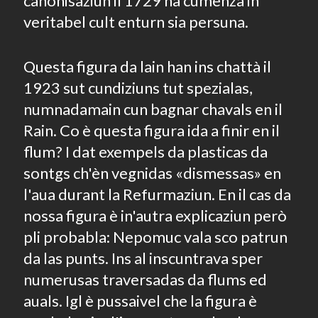
canonisaziun il 1729 ha cumenzà in
veritabel cult enturn sia persuna.
Questa figura da lain han ins chattà il
1923 sut cundiziuns tut spezialas,
numnadamain cun bagnar chavals en il
Rain. Co è questa figura ida a finir en il
flum? I dat exempels da plasticas da
sontgs ch'èn vegnidas «dismessas» en
l'aua durant la Refurmaziun. En il cas da
nossa figura è in'autra explicaziun però
pli probabla: Nepomuc vala sco patrun
da las punts. Ins al inscuntrava sper
numerusas traversadas da flums ed
auals. Igl è pussaivel che la figura è