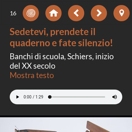
16
Sedetevi, prendete il
quaderno e fate silenzio!
Banchi di scuola, Schiers, inizio
del XX secolo
Mostra testo