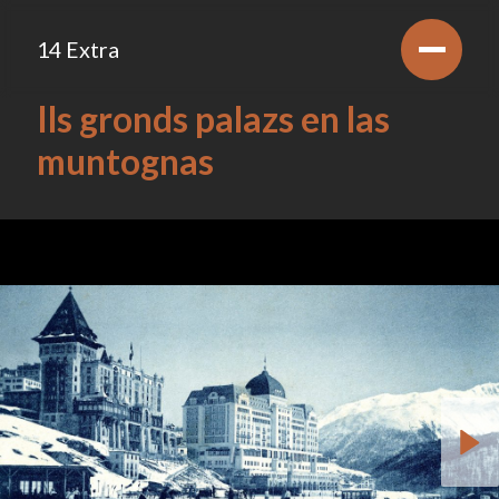
14 Extra
Ils gronds palazs en las
muntognas