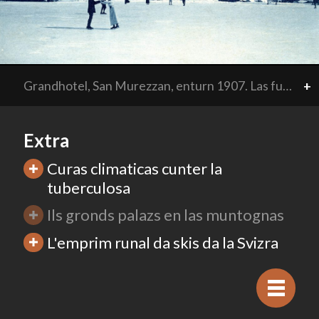
Grandhotel, San Murezzan, enturn 1907. Las funtaunas d'aua minerala a San Murezzan attiravan gia dapi lung temp giasts che pernottavan en albierts relativamain modests per lur curas. Cun il svilup dal turissem durant il 19. tschientaner èn las pretensiuns dals giasts sa midadas ed uschia er la purschida. Quai è stà l’entschatta dals grandhotels.
+
Extra
Curas climaticas cunter la
tuberculosa
Ils gronds palazs en las muntognas
L'emprim runal da skis da la Svizra