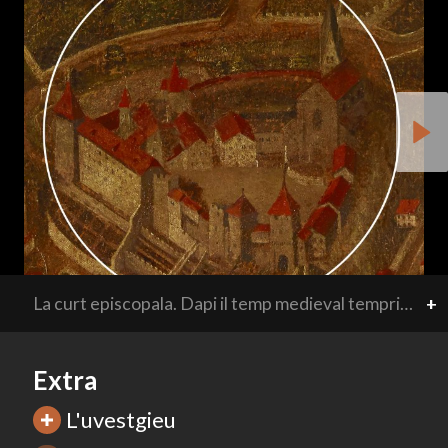
La curt episcopala. Dapi il temp medieval tempriv serviva l'areal fortifitgà sur la citad sco sedia da l'uvestg. La curt cumpiglia la catedrala, il chastè da l'uvestg, turs, ina curt interna ed ulteriurs edifizis. L'onn 1514 ha l'imperatur Maximilian I separà il territori da la curt da la citad da Cuira e l'ha surlaschada a l'uvestg sco feud. Pir l'onn 1852 è la curt puspè vegnida incorporada en la citad.
+
Extra
L'uvestgieu