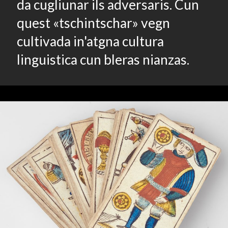
da cugliunar ils adversaris. Cun
quest «tschintschar» vegn
cultivada in'atgna cultura
linguistica cun bleras nianzas.