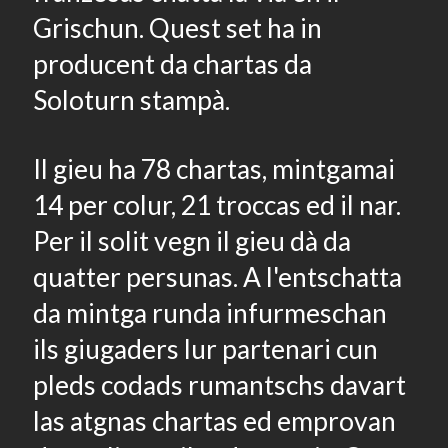
Grischun. Quest set ha in
producent da chartas da
Soloturn stampà.
Il gieu ha 78 chartas, mintgamai
14 per colur, 21 troccas ed il nar.
Per il solit vegn il gieu dà da
quatter persunas. A l'entschatta
da mintga runda infurmeschan
ils giugaders lur partenari cun
pleds codads rumantschs davart
las atgnas chartas ed emprovan