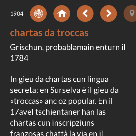
1904
chartas da troccas
Grischun, probablamain enturn il
1784
In gieu da chartas cun lingua
secreta: en Surselva è il gieu da
«troccas» anc oz popular. En il
17avel tschientaner han las
chartas cun inscripziuns
franzosas chattà la via en il