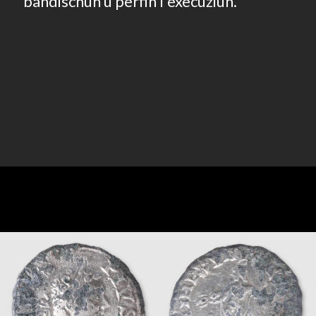
bandischun u perfin l'execuziun.