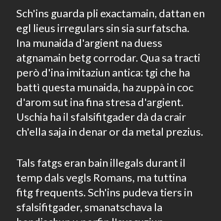
Sch'ins guarda pli exactamain, dattan en
egl lieus irregulars sin sia surfatscha.
Ina munaida d'argient na duess
atgnamain betg corrodar. Qua sa tracti
però d'ina imitaziun antica: tgi che ha
battì questa munaida, ha zuppà in coc
d'arom sut ina fina stresa d'argient.
Uschia ha il sfalsifitgader dà da crair
ch'ella saja in denar or da metal prezius.
Tals fatgs eran bain illegals durant il
temp dals vegls Romans, ma tuttina
fitg frequents. Sch'ins pudeva tiers in
sfalsifitgader, smanatschava la