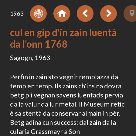
1963
cul en gip d'in zain luentà
da l'onn 1768
Sagogn, 1963
Perfin in zain sto vegnir remplazzà da
temp en temp. Ils zains ch'ins na dovra
betg pli vegnan savens luentads pervia
da la valur da lur metal. Il Museum retic
è sa stentà da conservar almain in pèr.
Betg adina cun success: dal zain da la
cularia Grassmayr a Son