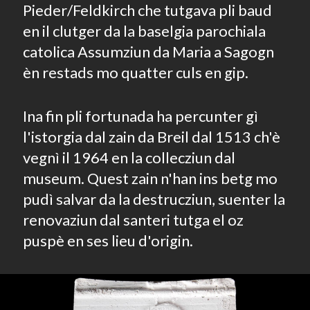
Pieder/Feldkirch che tutgava pli baud
en il clutger da la baselgia parochiala
catolica Assumziun da Maria a Sagogn
èn restads mo quatter culs en gip.
Ina fin pli fortunada ha percunter gì
l'istorgia dal zain da Breil dal 1513 ch'è
vegnì il 1964 en la collecziun dal
museum. Quest zain n'han ins betg mo
pudì salvar da la destrucziun, suenter la
renovaziun dal santeri tutga el oz
puspè en ses lieu d'origin.