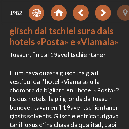
1982
glisch dal tschiel sura dals
hotels «Posta» e «Viamala»
Tusaun, fin dal 19avel tschientaner
Illuminava questa glisch ina gia il
vestibul da l'hotel «Viamala» u la
chombra da bigliard en l'hotel «Posta»?
Ils dus hotels ils pli gronds da Tusaun
beneventavan en il 19avel tschientaner
giasts solvents. Glisch electrica tutgava
tar il luxus d'ina chasa da qualitad, dapi