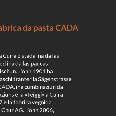
 fabrica da pasta CADA
a Cuira è stada ina da las
ed ina da las paucas
rischun. L'onn 1901 ha
aschi tranter la Sägenstrasse
m CADA, ina cumbinaziun da
iuns è la «Teiggi» a Cuira
7 è la fabrica vegnida
 Chur AG. L'onn 2006,