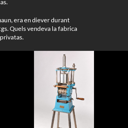
as.
maun, era en diever durant
tgs. Quels vendeva la fabrica
privatas.