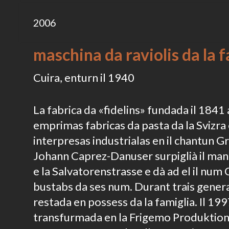
2006
maschina da raviolis da la
Cuira, enturn il 1940
La fabrica da «fidelins» fundada il 1841 
emprimas fabricas da pasta da la Svizra 
interpresas industrialas en il chantun G
Johann Caprez-Danuser surpiglià il man
e la Salvatorenstrasse e dà ad el il nu
bustabs da ses num. Durant trais generaz
restada en possess da la famiglia. Il 199
transfurmada en la Frigemo Produktion