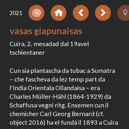
2021
vasas giapunaisas
Cuira, 2. mesadad dal 19avel
tschientaner
Cun sia plantascha da tubac a Sumatra
– che fascheva da lez temp part da
l'India Orientala Ollandaisa – era
Charles Müller-Hähl (1864-1929) da
Schaffusa vegnì ritg. Ensemen cun il
chemicher Carl Georg Bernard (cf.
object 2016) ha el fundà il 1893 a Cuira