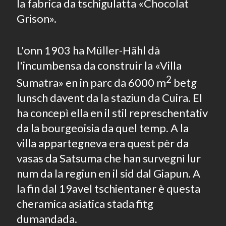
la fabrica da tschigulatta «Chocolat
Grison».
L'onn 1903 ha Müller-Hähl dà
l'incumbensa da construir la «Villa
2
Sumatra» en in parc da 6000 m
betg
lunsch davent da la staziun da Cuira. El
ha concepì ella en il stil represchentativ
da la bourgeoisia da quel temp. A la
villa appartegneva era quest pèr da
vasas da Satsuma che han survegnì lur
num da la regiun en il sid dal Giapun. A
la fin dal 19avel tschientaner è questa
cheramica asiatica stada fitg
dumandada.