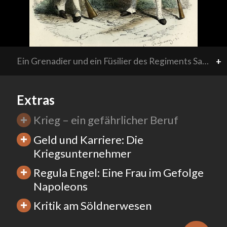
Ein Grenadier und ein Füsilier des Regiments Salis-Samedan, 1786. In diesem Regiment dienten zahlreiche Bündner. Während das Söldnerwesen für die Bündner Oberschicht ein lukratives Geschäft war, lag das Einkommen eines einfachen Soldaten Ende des 18. Jahrhunderts unter dem Verdienst eines Handlangers.
+
Extras
Krieg – ein gefährlicher Beruf
Geld und Karriere: Die
Kriegsunternehmer
Regula Engel: Eine Frau im Gefolge
Napoleons
Kritik am Söldnerwesen