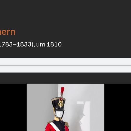
nern
(1783‒1833), um 1810