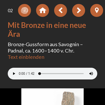
02
Mit Bronze in eine neue
Ära
Bronze-Gussform aus Savognin –
Padnal, ca. 1600–1400 v. Chr.
Text einblenden