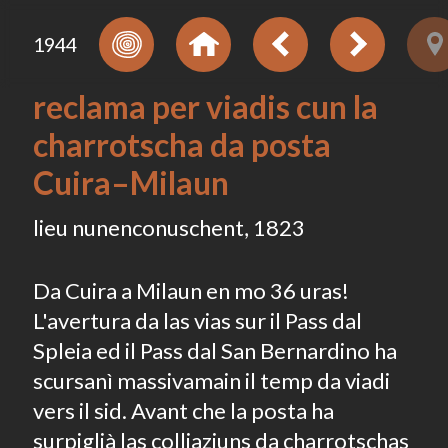
1944
reclama per viadis cun la
charrotscha da posta
Cuira–Milaun
lieu nunenconuschent, 1823
Da Cuira a Milaun en mo 36 uras!
L'avertura da las vias sur il Pass dal
Spleia ed il Pass dal San Bernardino ha
scursanì massivamain il temp da viadi
vers il sid. Avant che la posta ha
surpiglià las colliaziuns da charrotschas