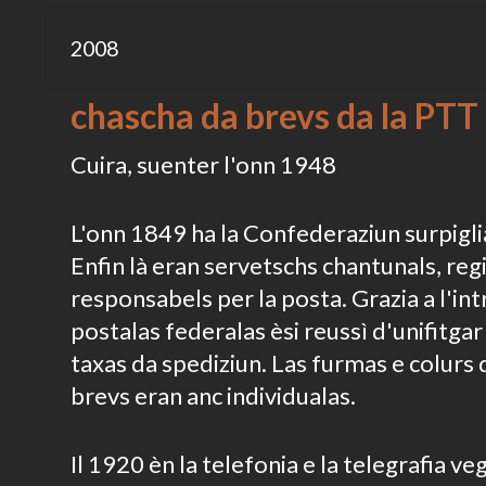
2008
chascha da brevs da la PTT
Cuira, suenter l'onn 1948
L'onn 1849 ha la Confederaziun surpigli
Enfin là eran servetschs chantunals, reg
responsabels per la posta. Grazia a l'in
postalas federalas èsi reussì d'unifitgar i
taxas da spediziun. Las furmas e colurs
brevs eran anc individualas.
Il 1920 èn la telefonia e la telegrafia v