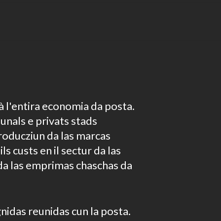
à l'entira economia da posta.
iunals e privats stads
troducziun da las marcas
ls custs en il sectur da las
 da las emprimas chaschas da
egnidas reunidas cun la posta.