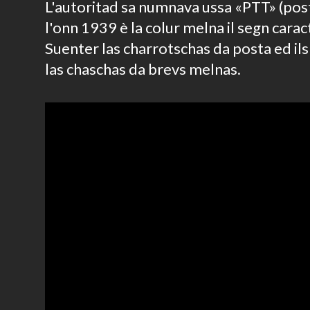
L'autoritad sa numnava ussa «PTT» (post
l'onn 1939 è la colur melna il segn carac
Suenter las charrotschas da posta ed ils
las chaschas da brevs melnas.