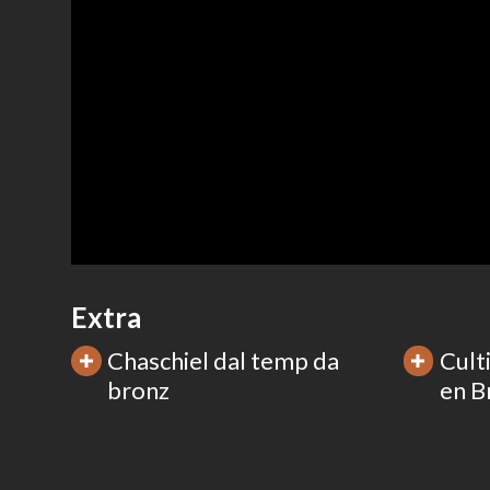
Extra
Chaschiel dal temp da
Cult
bronz
en B