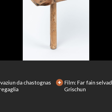
ivaziun da chastognas
Film: Far fain selvadi
regaglia
Grischun