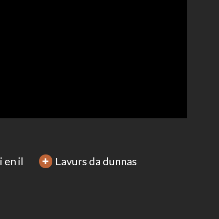
 en il
Lavurs da dunnas