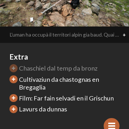
L’uman ha occupà il territori alpin gia baud. Quai cumprovan las perscrutaziuns archeologicas fatgas sin l’intschess dal Silvretta. Là vegnivan endrizzads dapi il temp da crap campadis stagiunals sut la protecziun natirala da grippa.
+
Extra
Chaschiel dal temp da bronz
Cultivaziun da chastognas en
Bregaglia
Film: Far fain selvadi en il Grischun
Lavurs da dunnas